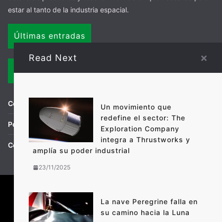
estar al tanto de la industria espacial.
Últimas entradas
Read Next
Links
Condiciones de uso
Un movimiento que
redefine el sector: The
Política de privacidad
Exploration Company
integra a Thrustworks y
Contacto
amplía su poder industrial
23/11/2025
La nave Peregrine falla en
Condiciones de uso
Política de privacidad
Contacto
su camino hacia la Luna