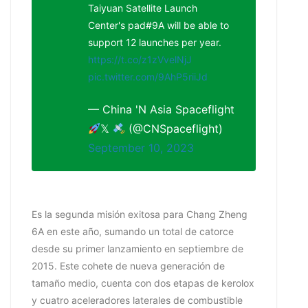
Taiyuan Satellite Launch
Center's pad#9A will be able to
support 12 launches per year.
https://t.co/z1zVvelNjJ
pic.twitter.com/9AhP5riiJd
— China 'N Asia Spaceflight
𝕏
(@CNSpaceflight)
September 10, 2023
Es la segunda misión exitosa para Chang Zheng
6A en este año, sumando un total de catorce
desde su primer lanzamiento en septiembre de
2015. Este cohete de nueva generación de
tamaño medio, cuenta con dos etapas de kerolox
y cuatro aceleradores laterales de combustible