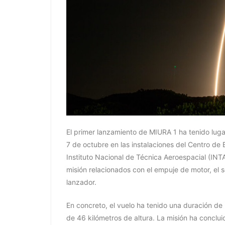
El primer lanzamiento de MIURA 1 ha tenido lug
7 de octubre en las instalaciones del Centro de 
Instituto Nacional de Técnica Aeroespacial (INT
misión relacionados con el empuje de motor, el 
lanzador.
En concreto, el vuelo ha tenido una duración 
de 46 kilómetros de altura. La misión ha conclui