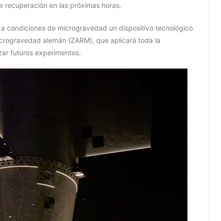
 recuperación en las próximas horas.
 a condiciones de microgravedad un dispositivo tecnológico
icrogravedad alemán (ZARM), que aplicará toda la
zar futuros experimentos.