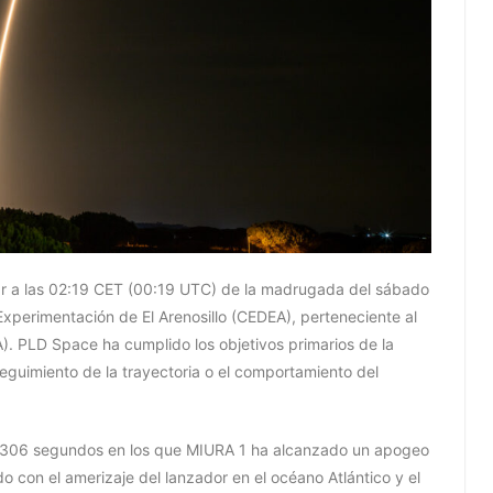
ar a las 02:19 CET (00:19 UTC) de la madrugada del sábado
Experimentación de El Arenosillo (CEDEA), perteneciente al
A). PLD Space ha cumplido los objetivos primarios de la
seguimiento de la trayectoria o el comportamiento del
de 306 segundos en los que MIURA 1 ha alcanzado un apogeo
do con el amerizaje del lanzador en el océano Atlántico y el