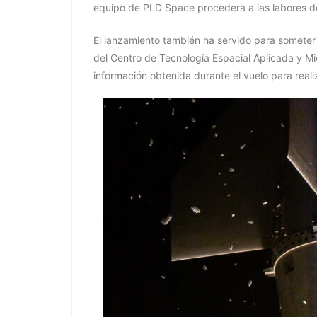
equipo de PLD Space procederá a las labores de
El lanzamiento también ha servido para someter
del Centro de Tecnología Espacial Aplicada y M
información obtenida durante el vuelo para reali